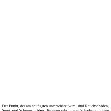
Der Punkt, der am häufigsten unterschätzt wird, sind Rauchschäden,
Seng- und Schmorschäden, die einen sehr großen Schaden anrichten